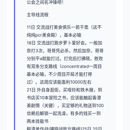
公会之间名冲锋吧！
主导线流程
11日 交流战打美食俱乐一若干类（这不
纯纯pcr美食殿），基本必输
18日 交流战打跑步萝卜爱好会。一般加
奈打3次，哥哥凭必杀，然后加奈，哥哥
分别平a就能打过。打完后打拂晓，胜败
有双条分支路线（concentrated一周目
基本必输，不少周目开局才能打得
过）。这周应该能盈利10000左右
21日 外自身逛街，买哑铃和铁木屐，到
书店买10本冒险之书，应该能触起香澄
美剧情（关键），买足够的礼物送到100
信赖后解锁一起洗澡，有多的钱买一到
两本技能书
鲜清单作战(拂晓战败北路线)25日 25日