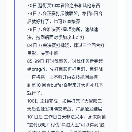
70日 逛街买10本冒险之书和其他东西
74日 八会正赛打斥候联盟，格挡5回合
后就好打了，也可以直接莽
78日 八会准决赛7星项务所，速战速
决，拖到后面对手加攻击难打
84日 八会决赛打拂晓，撑过三个回合打
黑影，决赛中断
85-99日 打讨伐事务，讨伐任务走完起
始brag战，先打黑影再打黑洞，黑洞战
一直格挡，血不够开由衣技能回血撑，
到第10 回合buffer叠起来开大再补几下
就行了，
100日 主线完成，如果打完了大冒险三
天后会触发拂晓交流战，打赢触发结局
101日后 工作日白天非法采用。周末解锁
“去讨伐吧!” 讨伐“乌贼大王”可以得到“触